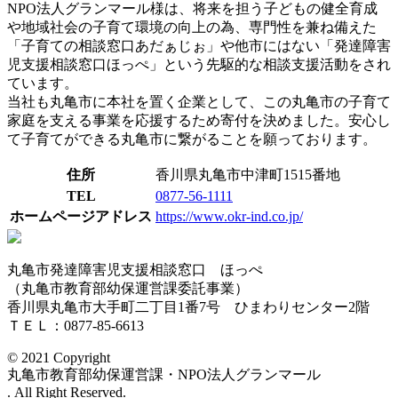
NPO法人グランマール様は、将来を担う子どもの健全育成
や地域社会の子育て環境の向上の為、専門性を兼ね備えた
「子育ての相談窓口あだぁじぉ」や他市にはない「発達障害
児支援相談窓口ほっぺ」という先駆的な相談支援活動をされ
ています。
当社も丸亀市に本社を置く企業として、この丸亀市の子育て
家庭を支える事業を応援するため寄付を決めました。安心し
て子育てができる丸亀市に繋がることを願っております。
住所
香川県丸亀市中津町1515番地
TEL
0877-56-1111
ホームページアドレス
https://www.okr-ind.co.jp/
丸亀市発達障害児支援相談窓口 ほっぺ
（丸亀市教育部幼保運営課委託事業）
香川県丸亀市大手町二丁目1番7号 ひまわりセンター2階
ＴＥＬ：0877-85-6613
© 2021 Copyright
丸亀市教育部幼保運営課・NPO法人グランマール
. All Right Reserved.