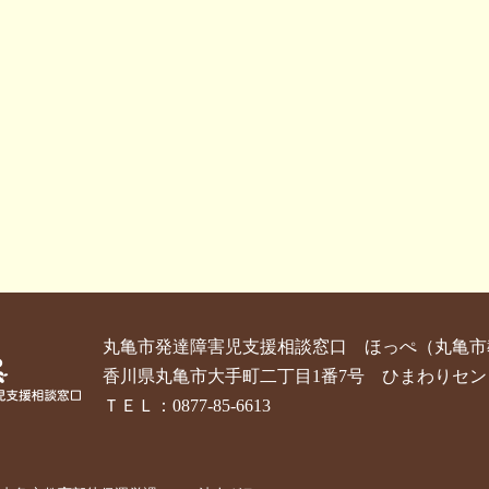
丸亀市発達障害児支援相談窓口 ほっぺ
（丸亀市
香川県丸亀市大手町二丁目1番7号 ひまわりセン
ＴＥＬ：0877-85-6613