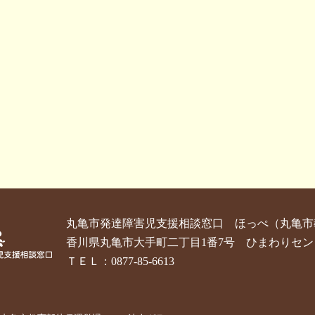
丸亀市発達障害児支援相談窓口 ほっぺ
（丸亀市
香川県丸亀市大手町二丁目1番7号 ひまわりセン
ＴＥＬ：0877-85-6613