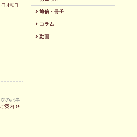
月6日 木曜日
通信・冊子
コラム
動画
次の記事
ご案内