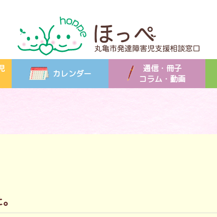
児
通信・冊子
カレンダー
コラム・動画
た。