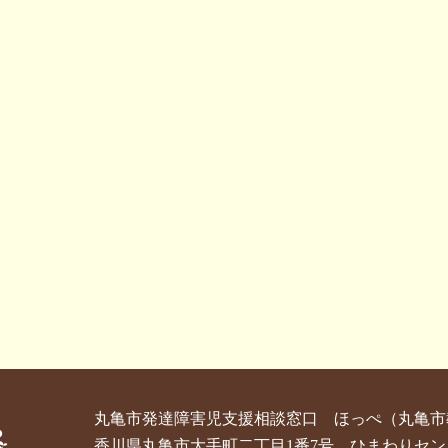
丸亀市発達障害児支援相談窓口 ほっぺ
（丸亀市
香川県丸亀市大手町二丁目1番7号 ひまわりセン